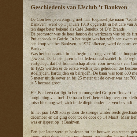
Geschiedenis van IJsclub ’t Bankven
De Goirlese ijsvereniging met haar toepasselijke naam “Goirle
Bankven” werd op 1 januari 1919 opgericht in het café van 
ten dage beter bekend als Café Benelux of D’n Brands.
De promotor was de heer Janson die werkzaam was bij de fi
Puijenbroek te Goirle. In het begin was het zelfs een zwem e
een koop van het Bankven in 1927 afketste, werd de naam ver
Bankven.
Was het ledenaantal in het begin jaar ongeveer 50 het hoogste
geweest. De laatste jaren is het ledenaantal stabiel. In de re
vastgelegd dat het lidmaatschap alleen voor inwoners van Goi
In 1925 werden er de eerste wedstrijden gehouden die bestond
stoelrijden, hardrijden en balrijden. De baan was toen 800 m
5 meter uit de oever en bij 25 meter uit de oever was het 700
is 5 hectare groot.
Het Bankven dat ligt in het natuurgebied Gorp en Roovert is
ontginning van turf. De naam heeft betrekking over een kleib
misschien nog wel, zich in de diepte onder het ven bevindt.
In het jaar 1928 kon er door de strenge winter reeds geschaat
december en dit ging door tot de dooi op 14 Maart. Maar lief
was er ijspret op ’t Bankven.
Een jaar later werd er besloten tot het bouwen van stenen ge
moest gaan doen als consumptietent, garderobe, bestuurkamert