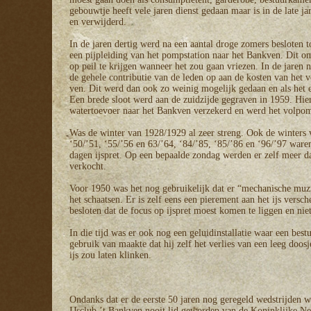
gebouwtje heeft vele jaren dienst gedaan maar is in de late ja
en verwijderd.
In de jaren dertig werd na een aantal droge zomers besloten t
een pijpleiding van het pompstation naar het Bankven. Dit om
op peil te krijgen wanneer het zou gaan vriezen. In de jaren 
de gehele contributie van de leden op aan de kosten van het
ven. Dit werd dan ook zo weinig mogelijk gedaan en als het e
Een brede sloot werd aan de zuidzijde gegraven in 1959. Hie
watertoevoer naar het Bankven verzekerd en werd het volpo
Was de winter van 1928/1929 al zeer streng. Ook de winters 
‘50/’51, ‘55/’56 en 63/’64, ‘84/’85, ‘85/’86 en ‘96/’97 ware
dagen ijspret. Op een bepaalde zondag werden er zelf meer d
verkocht.
Voor 1950 was het nog gebruikelijk dat er “mechanische muzi
het schaatsen. Er is zelf eens een pierement aan het ijs versc
besloten dat de focus op ijspret moest komen te liggen en nie
In die tijd was er ook nog een geluidinstallatie waar een best
gebruik van maakte dat hij zelf het verlies van een leeg doosj
ijs zou laten klinken.
Ondanks dat er de eerste 50 jaren nog geregeld wedstrijden 
IJsclub ’t Bankven nooit lid geworden van de Koninklijke Ne