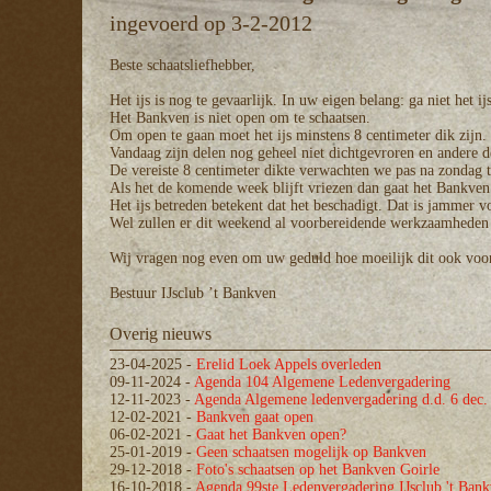
ingevoerd op 3-2-2012
Beste schaatsliefhebber,
Het ijs is nog te gevaarlijk. In uw eigen belang: ga niet het ij
Het Bankven is niet open om te schaatsen.
Om open te gaan moet het ijs minstens 8 centimeter dik zijn.
Vandaag zijn delen nog geheel niet dichtgevroren en andere de
De vereiste 8 centimeter dikte verwachten we pas na zondag t
Als het de komende week blijft vriezen dan gaat het Bankven
Het ijs betreden betekent dat het beschadigt. Dat is jammer v
Wel zullen er dit weekend al voorbereidende werkzaamheden w
Wij vragen nog even om uw geduld hoe moeilijk dit ook voor
Bestuur IJsclub ’t Bankven
Overig nieuws
23-04-2025
-
Erelid Loek Appels overleden
09-11-2024
-
Agenda 104 Algemene Ledenvergadering
12-11-2023
-
Agenda Algemene ledenvergadering d.d. 6 dec.
12-02-2021
-
Bankven gaat open
06-02-2021
-
Gaat het Bankven open?
25-01-2019
-
Geen schaatsen mogelijk op Bankven
29-12-2018
-
Foto's schaatsen op het Bankven Goirle
16-10-2018
-
Agenda 99ste Ledenvergadering IJsclub 't Ban