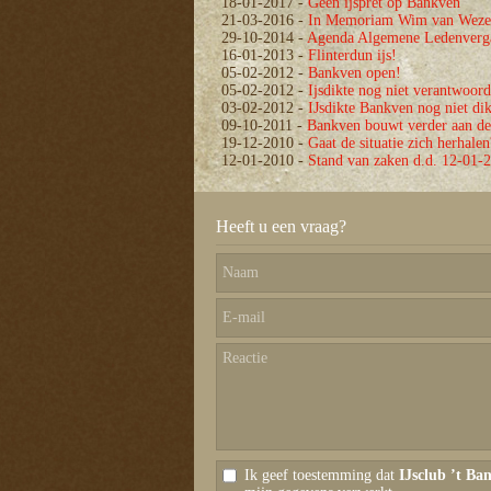
18-01-2017
-
Geen ijspret op Bankven
21-03-2016
-
In Memoriam Wim van Weze
29-10-2014
-
Agenda Algemene Ledenverg
16-01-2013
-
Flinterdun ijs!
05-02-2012
-
Bankven open!
05-02-2012
-
Ijsdikte nog niet verantwoord
03-02-2012
-
IJsdikte Bankven nog niet di
09-10-2011
-
Bankven bouwt verder aan de
19-12-2010
-
Gaat de situatie zich herhalen
12-01-2010
-
Stand van zaken d.d. 12-01-
Heeft u een vraag?
Ik geef toestemming dat
IJsclub ’t Ba