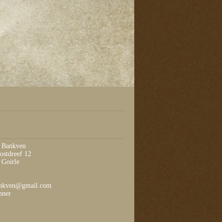
t Bankven
ostdreef 12
Goirle
ankven@gmail.com
nner