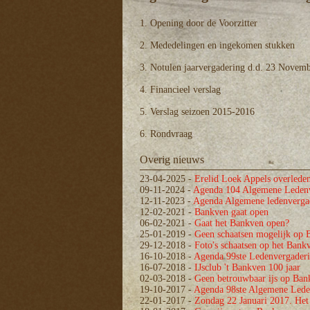
1. Opening door de Voorzitter
2. Mededelingen en ingekomen stukken
3. Notulen jaarvergadering d.d. 23 Novem
4. Financieel verslag
5. Verslag seizoen 2015-2016
6. Rondvraag
Overig nieuws
23-04-2025
-
Erelid Loek Appels overlede
09-11-2024
-
Agenda 104 Algemene Ledenv
12-11-2023
-
Agenda Algemene ledenvergad
12-02-2021
-
Bankven gaat open
06-02-2021
-
Gaat het Bankven open?
25-01-2019
-
Geen schaatsen mogelijk op 
29-12-2018
-
Foto's schaatsen op het Bank
16-10-2018
-
Agenda 99ste Ledenvergaderi
16-07-2018
-
IJsclub 't Bankven 100 jaar
02-03-2018
-
Geen betrouwbaar ijs op Ban
19-10-2017
-
Agenda 98ste Algemene Lede
22-01-2017
-
Zondag 22 Januari 2017. Het 