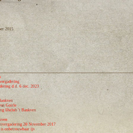
ber 2015
n
ergadering
ering d.d. 6 dec. 2023
Bankven
ven Goirle
ng IJsclub 't Bankven
kven
nvergadering 20 November 2017
is onbetrouwbaar ijs