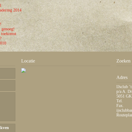
l
adering 2014
!
k genoeg!
 toekomst
?
2010
Locatie
Zoeken
Adres
IJsclub ’
p/a A. Dr
5051 GK 
Tel.
Fax.
ijsclubb
Routepla
nkven