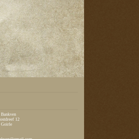
t Bankven
ostdreef 12
Goirle