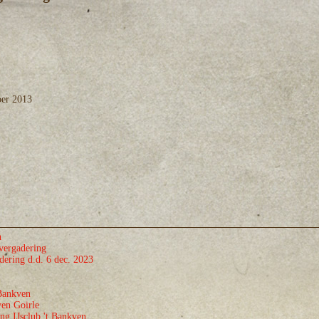
ber 2013
n
ergadering
ering d.d. 6 dec. 2023
Bankven
ven Goirle
ng IJsclub 't Bankven