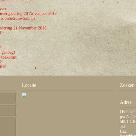
kven
nvergadering 20 November 2017
is onbetrouwbaar ijs
adering 21 November 2016
l
!
k genoeg!
 toekomst
?
2010
Locatie
Zoeken
Adres
IJsclub ’
p/a A. Dr
5051 GK 
Tel.
Fax.