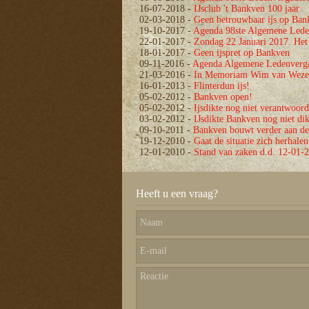
16-07-2018
-
IJsclub 't Bankven 100 jaar
02-03-2018
-
Geen betrouwbaar ijs op Ban
19-10-2017
-
Agenda 98ste Algemene Lede
22-01-2017
-
Zondag 22 Januari 2017. Het 
18-01-2017
-
Geen ijspret op Bankven
09-11-2016
-
Agenda Algemene Ledenverg
21-03-2016
-
In Memoriam Wim van Weze
16-01-2013
-
Flinterdun ijs!
05-02-2012
-
Bankven open!
05-02-2012
-
Ijsdikte nog niet verantwoord
03-02-2012
-
IJsdikte Bankven nog niet di
09-10-2011
-
Bankven bouwt verder aan de
19-12-2010
-
Gaat de situatie zich herhalen
12-01-2010
-
Stand van zaken d.d. 12-01-
Heeft u een vraag?