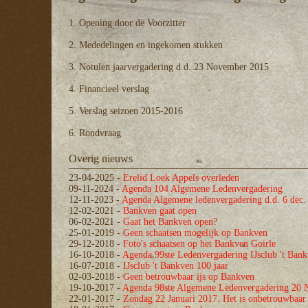
1. Opening door de Voorzitter
2. Mededelingen en ingekomen stukken
3. Notulen jaarvergadering d.d. 23 November 2015
4. Financieel verslag
5. Verslag seizoen 2015-2016
6. Rondvraag
Overig nieuws
23-04-2025
-
Erelid Loek Appels overleden
09-11-2024
-
Agenda 104 Algemene Ledenvergadering
12-11-2023
-
Agenda Algemene ledenvergadering d.d. 6 dec.
12-02-2021
-
Bankven gaat open
06-02-2021
-
Gaat het Bankven open?
25-01-2019
-
Geen schaatsen mogelijk op Bankven
29-12-2018
-
Foto's schaatsen op het Bankven Goirle
16-10-2018
-
Agenda 99ste Ledenvergadering IJsclub 't Ban
16-07-2018
-
IJsclub 't Bankven 100 jaar
02-03-2018
-
Geen betrouwbaar ijs op Bankven
19-10-2017
-
Agenda 98ste Algemene Ledenvergadering 20
22-01-2017
-
Zondag 22 Januari 2017. Het is onbetrouwbaar 