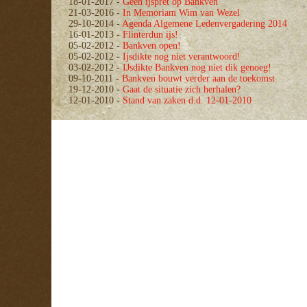
18-01-2017
-
Geen ijspret op Bankven
21-03-2016
-
In Memoriam Wim van Wezel
29-10-2014
-
Agenda Algemene Ledenvergadering 2014
16-01-2013
-
Flinterdun ijs!
05-02-2012
-
Bankven open!
05-02-2012
-
Ijsdikte nog niet verantwoord!
03-02-2012
-
IJsdikte Bankven nog niet dik genoeg!
09-10-2011
-
Bankven bouwt verder aan de toekomst
19-12-2010
-
Gaat de situatie zich herhalen?
12-01-2010
-
Stand van zaken d.d. 12-01-2010